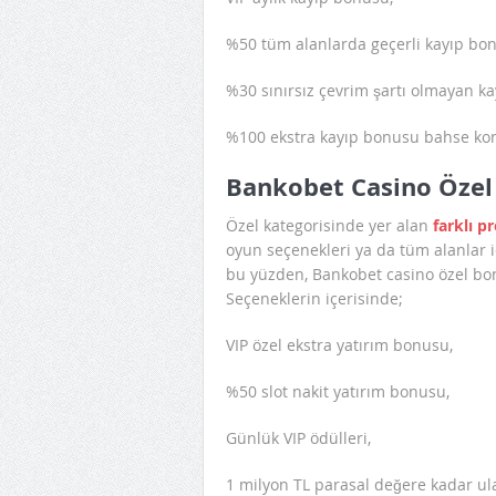
%50 tüm alanlarda geçerli kayıp bo
%30 sınırsız çevrim şartı olmayan k
%100 ekstra kayıp bonusu bahse kon
Bankobet Casino Özel
Özel kategorisinde yer alan
farklı 
oyun seçenekleri ya da tüm alanlar
bu yüzden, Bankobet casino özel bonu
Seçeneklerin içerisinde;
VIP özel ekstra yatırım bonusu,
%50 slot nakit yatırım bonusu,
Günlük VIP ödülleri,
1 milyon TL parasal değere kadar u