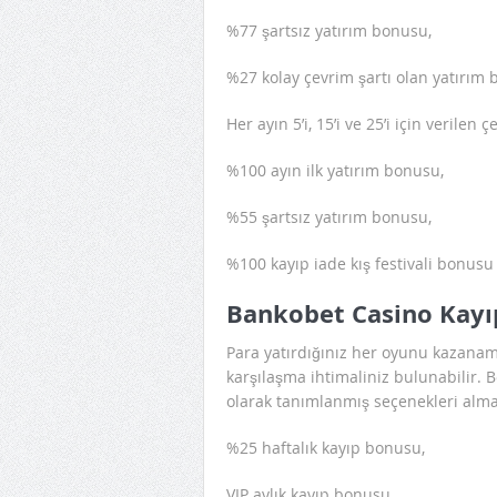
%77 şartsız yatırım bonusu,
%27 kolay çevrim şartı olan yatırım 
Her ayın 5’i, 15’i ve 25’i için verilen
%100 ayın ilk yatırım bonusu,
%55 şartsız yatırım bonusu,
%100 kayıp iade kış festivali bonusu
Bankobet Casino Kayı
Para yatırdığınız her oyunu kazanamı
karşılaşma ihtimaliniz bulunabilir.
olarak tanımlanmış seçenekleri alm
%25 haftalık kayıp bonusu,
VIP aylık kayıp bonusu,