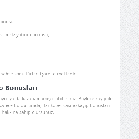
bonusu,
 çevrimsiz yatırım bonusu,
 bahse konu türleri işaret etmektedir.
p Bonusları
yor ya da kazanamamış olabilirsiniz. Böylece kayıp ile
 Böylece bu durumda, Bankobet casino kayıp bonusları
a hakkına sahip olursunuz.