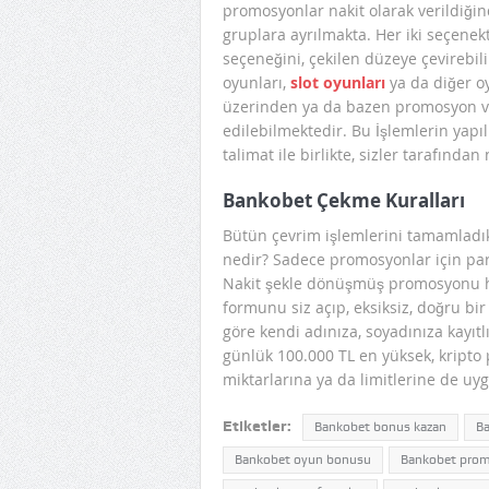
promosyonlar nakit olarak verildiğin
gruplara ayrılmakta. Her iki seçenek
seçeneğini, çekilen düzeye çevirebili
oyunları,
slot oyunları
ya da diğer o
üzerinden ya da bazen promosyon ve
edilebilmektedir. Bu İşlemlerin yapı
talimat ile birlikte, sizler tarafında
Bankobet Çekme Kuralları
Bütün çevrim işlemlerini tamamladı
nedir? Sadece promosyonlar için par
Nakit şekle dönüşmüş promosyonu h
formunu siz açıp, eksiksiz, doğru bi
göre kendi adınıza, soyadınıza kayıt
günlük 100.000 TL en yüksek, kripto
miktarlarına ya da limitlerine de uy
Etiketler:
Bankobet bonus kazan
Ba
Bankobet oyun bonusu
Bankobet prom