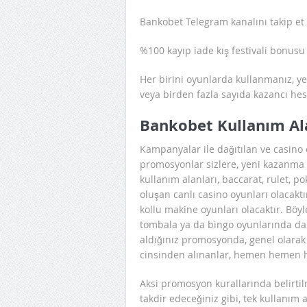
Bankobet Telegram kanalını takip et
%100 kayıp iade kış festivali bonusu
Her birini oyunlarda kullanmanız, yen
veya birden fazla sayıda kazancı he
Bankobet Kullanım Al
Kampanyalar ile dağıtılan ve casino
promosyonlar sizlere, yeni kazanma 
kullanım alanları, baccarat, rulet, p
oluşan canlı casino oyunları olacaktır
kollu makine oyunları olacaktır. Böy
tombala ya da bingo oyunlarında da ku
aldığınız promosyonda, genel olarak k
cinsinden alınanlar, hemen hemen h
Aksi promosyon kurallarında belirtil
takdir edeceğiniz gibi, tek kullanım