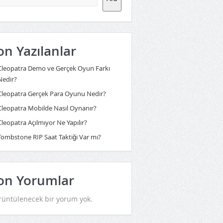
on Yazılanlar
Cleopatra Demo ve Gerçek Oyun Farkı
Nedir?
Cleopatra Gerçek Para Oyunu Nedir?
Cleopatra Mobilde Nasıl Oynanır?
Cleopatra Açılmıyor Ne Yapılır?
Tombstone RIP Saat Taktiği Var mı?
on Yorumlar
rüntülenecek bir yorum yok.