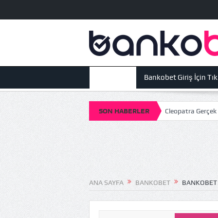
Bankobet
Bankobet Giriş İçin Tık
ra Demo ve Gerçek Oyun Farkı Nedir?
SON HABERLER
Cleopatra Gerçek Para Oyunu N
ANA SAYFA
BANKOBET
BANKOBET