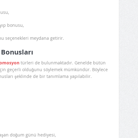
nusu,
ayıp bonusu,
u seçenekleri meydana getirir.
 Bonusları
promosyon
türleri de bulunmaktadır. Genelde bütün
 için geçerli olduğunu söylemek mümkündür. Böylece
sları şeklinde de bir tanımlama yapılabilir.
laşan doğum günü hediyesi,