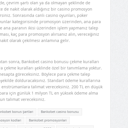
de, çevrim şartı olan ya da olmayan şeklinde de
te de nakit olarak aldığınız bir casino promosyon
rsiniz. Sonrasında canlı casino oyunları, poker
yunlar kategorisinde promosyon üzerinden, ana para
 ana paranın ikisi üzerinden işlem yapmanız talep
lması, kaç para promosyon alırsanız alın, vereceğiniz
n nakit olarak çekilmesi anlamına gelir.
ktan sonra, Bankobet casino bonusu çekme kuralları
a çekme kuralları şeklinde özel bir tanımlama yoktur.
esapta göreceksiniz. Böylece para çekme talep
r şekilde dolduracaksınız. Standart ödeme kurallarına
lı enstrümanlara talimat vereceksiniz. 200 TL en düşük
 para için günlük 1 milyon TL en yüksek ödeme alma
gun talimat vereceksiniz.
nkobet bonus şartları
Bankobet casino bonusu
osyon kodları
Bankobet promosyonları