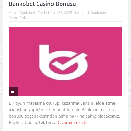
Bankobet Casino Bonusu
Yazar:
Bankobet
Tarih:
Nisan 26, 2025
Kategori:
Bankobet
Yorum Yok
Bir oyun masasına oturup, kazanma şansını elde etmek
için işlem yaptığınız her an itibari ile Bankobet casino
bonusu seçeneklerinden alma hakkına sahip olacaksınız.
Böylece tabii ki tek bir...
Devamını oku