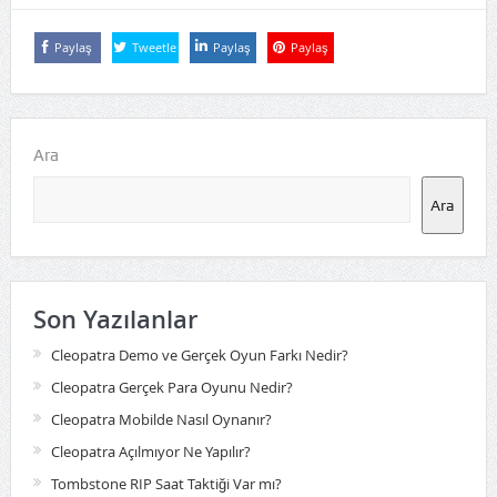
Paylaş
Tweetle
Paylaş
Paylaş
Ara
Ara
Son Yazılanlar
Cleopatra Demo ve Gerçek Oyun Farkı Nedir?
Cleopatra Gerçek Para Oyunu Nedir?
Cleopatra Mobilde Nasıl Oynanır?
Cleopatra Açılmıyor Ne Yapılır?
Tombstone RIP Saat Taktiği Var mı?