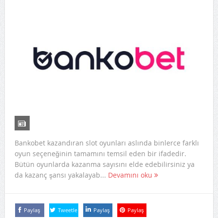
Bankobet kazandıran slot oyunları aslında binlerce farklı
oyun seçeneğinin tamamını temsil eden bir ifadedir.
Bütün oyunlarda kazanma sayısını elde edebilirsiniz ya
da kazanç şansı yakalayab...
Devamını oku
Paylaş
Tweetle
Paylaş
Paylaş