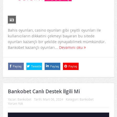
Bahis oyunları, casino oyunları gibi çeşitli oyunları ile
kullanıcıların dikkatini çekmeyi başaran bu sitede
oyunları kazançlı bir şekilde oynayabilmek mümkündür.
Bankobet kazançlı oyunları...
Devamını oku
Paylaş
Tweetle
Paylaş
Paylaş
Bankobet Canlı Destek İlgili Mi
Yazar:
Bankobet
Tarih:
Mart 06, 2024
Kategori:
Bankobet
Yorum Yok