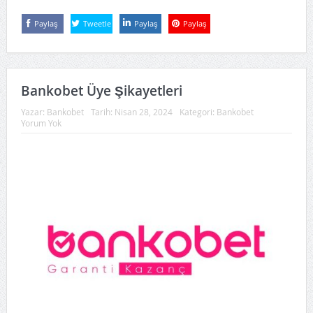
Paylaş
Tweetle
Paylaş
Paylaş
Bankobet Üye Şikayetleri
Yazar:
Bankobet
Tarih:
Nisan 28, 2024
Kategori:
Bankobet
Yorum Yok