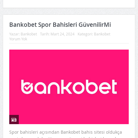
Bankobet Spor Bahisleri GüvenilirMi
Yazar:
Bankobet
Tarih:
Mart 24, 2024
Kategori:
Bankobet
Yorum Yok
Spor bahisleri açısından Bankobet bahis sitesi oldukça