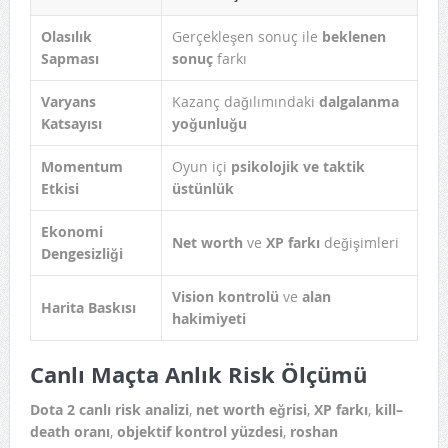
Olasılık
Gerçekleşen sonuç ile
beklenen
Sapması
sonuç
farkı
Varyans
Kazanç dağılımındaki
dalgalanma
Katsayısı
yoğunluğu
Momentum
Oyun içi
psikolojik ve taktik
Etkisi
üstünlük
Ekonomi
Net worth
ve
XP farkı
değişimleri
Dengesizliği
Vision kontrolü
ve
alan
Harita Baskısı
hakimiyeti
Canlı Maçta Anlık Risk Ölçümü
Dota 2 canlı risk analizi
,
net worth eğrisi
,
XP farkı
,
kill–
death oranı
,
objektif kontrol yüzdesi
,
roshan