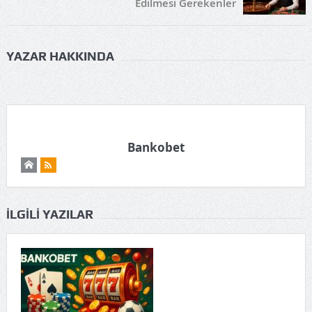
Edilmesi Gerekenler
YAZAR HAKKINDA
Bankobet
İLGILI YAZILAR