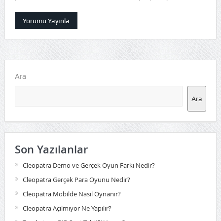
Ara
Ara
Son Yazılanlar
Cleopatra Demo ve Gerçek Oyun Farkı Nedir?
Cleopatra Gerçek Para Oyunu Nedir?
Cleopatra Mobilde Nasıl Oynanır?
Cleopatra Açılmıyor Ne Yapılır?