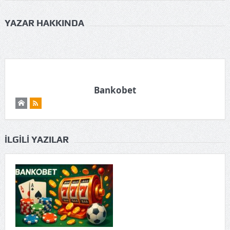
YAZAR HAKKINDA
Bankobet
İLGILI YAZILAR