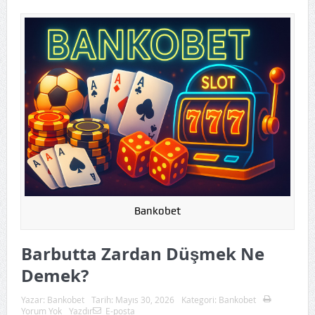
Bankobet
Barbutta Zardan Düşmek Ne
Demek?
Yazar:
Bankobet
Tarih:
Mayıs 30, 2026
Kategori:
Bankobet
Yorum Yok
Yazdır
E-posta