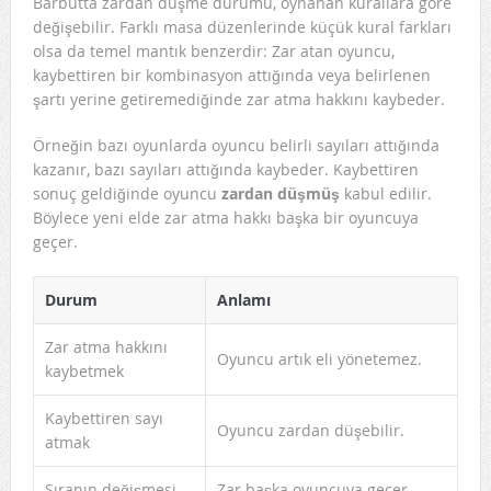
Barbutta zardan düşme durumu, oynanan kurallara göre
değişebilir. Farklı masa düzenlerinde küçük kural farkları
olsa da temel mantık benzerdir: Zar atan oyuncu,
kaybettiren bir kombinasyon attığında veya belirlenen
şartı yerine getiremediğinde zar atma hakkını kaybeder.
Örneğin bazı oyunlarda oyuncu belirli sayıları attığında
kazanır, bazı sayıları attığında kaybeder. Kaybettiren
sonuç geldiğinde oyuncu
zardan düşmüş
kabul edilir.
Böylece yeni elde zar atma hakkı başka bir oyuncuya
geçer.
Durum
Anlamı
Zar atma hakkını
Oyuncu artık eli yönetemez.
kaybetmek
Kaybettiren sayı
Oyuncu zardan düşebilir.
atmak
Sıranın değişmesi
Zar başka oyuncuya geçer.