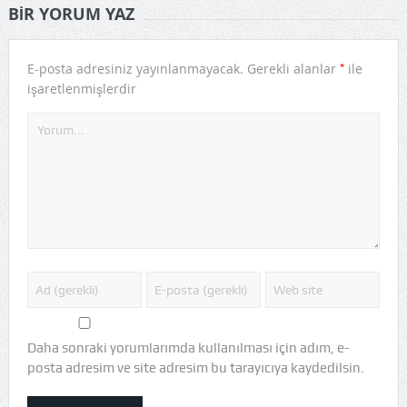
BIR YORUM YAZ
*
E-posta adresiniz yayınlanmayacak.
Gerekli alanlar
ile
işaretlenmişlerdir
Daha sonraki yorumlarımda kullanılması için adım, e-
posta adresim ve site adresim bu tarayıcıya kaydedilsin.