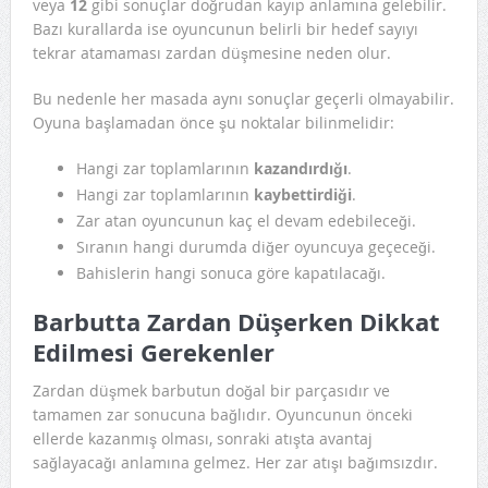
veya
12
gibi sonuçlar doğrudan kayıp anlamına gelebilir.
Bazı kurallarda ise oyuncunun belirli bir hedef sayıyı
tekrar atamaması zardan düşmesine neden olur.
Bu nedenle her masada aynı sonuçlar geçerli olmayabilir.
Oyuna başlamadan önce şu noktalar bilinmelidir:
Hangi zar toplamlarının
kazandırdığı
.
Hangi zar toplamlarının
kaybettirdiği
.
Zar atan oyuncunun kaç el devam edebileceği.
Sıranın hangi durumda diğer oyuncuya geçeceği.
Bahislerin hangi sonuca göre kapatılacağı.
Barbutta Zardan Düşerken Dikkat
Edilmesi Gerekenler
Zardan düşmek barbutun doğal bir parçasıdır ve
tamamen zar sonucuna bağlıdır. Oyuncunun önceki
ellerde kazanmış olması, sonraki atışta avantaj
sağlayacağı anlamına gelmez. Her zar atışı bağımsızdır.