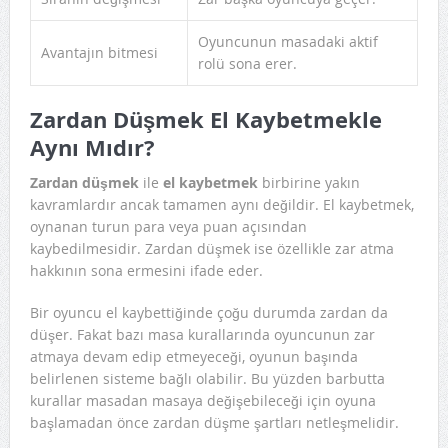
Oyuncunun masadaki aktif
Avantajın bitmesi
rolü sona erer.
Zardan Düşmek El Kaybetmekle
Aynı Mıdır?
Zardan düşmek
ile
el kaybetmek
birbirine yakın
kavramlardır ancak tamamen aynı değildir. El kaybetmek,
oynanan turun para veya puan açısından
kaybedilmesidir. Zardan düşmek ise özellikle zar atma
hakkının sona ermesini ifade eder.
Bir oyuncu el kaybettiğinde çoğu durumda zardan da
düşer. Fakat bazı masa kurallarında oyuncunun zar
atmaya devam edip etmeyeceği, oyunun başında
belirlenen sisteme bağlı olabilir. Bu yüzden barbutta
kurallar masadan masaya değişebileceği için oyuna
başlamadan önce zardan düşme şartları netleşmelidir.