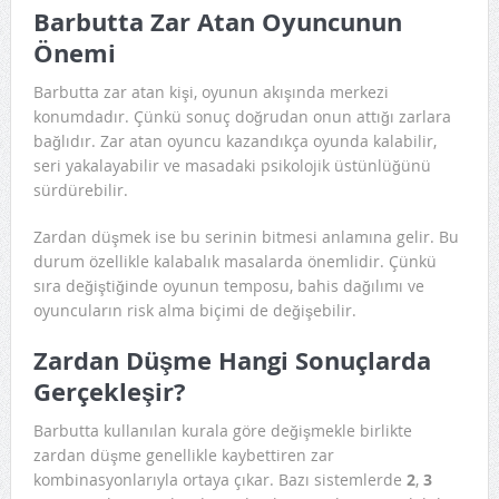
Barbutta Zar Atan Oyuncunun
Önemi
Barbutta zar atan kişi, oyunun akışında merkezi
konumdadır. Çünkü sonuç doğrudan onun attığı zarlara
bağlıdır. Zar atan oyuncu kazandıkça oyunda kalabilir,
seri yakalayabilir ve masadaki psikolojik üstünlüğünü
sürdürebilir.
Zardan düşmek ise bu serinin bitmesi anlamına gelir. Bu
durum özellikle kalabalık masalarda önemlidir. Çünkü
sıra değiştiğinde oyunun temposu, bahis dağılımı ve
oyuncuların risk alma biçimi de değişebilir.
Zardan Düşme Hangi Sonuçlarda
Gerçekleşir?
Barbutta kullanılan kurala göre değişmekle birlikte
zardan düşme genellikle kaybettiren zar
kombinasyonlarıyla ortaya çıkar. Bazı sistemlerde
2
,
3