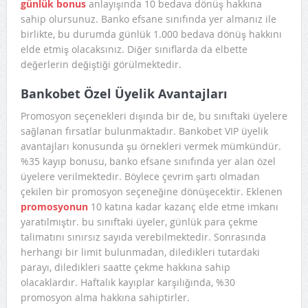
günlük bonus
anlayışında 10 bedava dönüş hakkına
sahip olursunuz. Banko efsane sınıfında yer almanız ile
birlikte, bu durumda günlük 1.000 bedava dönüş hakkını
elde etmiş olacaksınız. Diğer sınıflarda da elbette
değerlerin değiştiği görülmektedir.
Bankobet Özel Üyelik Avantajları
Promosyon seçenekleri dışında bir de, bu sınıftaki üyelere
sağlanan fırsatlar bulunmaktadır. Bankobet VIP üyelik
avantajları konusunda şu örnekleri vermek mümkündür.
%35 kayıp bonusu, banko efsane sınıfında yer alan özel
üyelere verilmektedir. Böylece çevrim şartı olmadan
çekilen bir promosyon seçeneğine dönüşecektir. Eklenen
promosyonun
10 katına kadar kazanç elde etme imkanı
yaratılmıştır. bu sınıftaki üyeler, günlük para çekme
talimatını sınırsız sayıda verebilmektedir. Sonrasında
herhangi bir limit bulunmadan, diledikleri tutardaki
parayı, diledikleri saatte çekme hakkına sahip
olacaklardır. Haftalık kayıplar karşılığında, %30
promosyon alma hakkına sahiptirler.