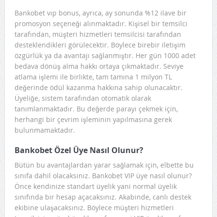
Bankobet vıp bonus, ayrıca, ay sonunda %12 ilave bir
promosyon seçeneği alınmaktadır. Kişisel bir temsilci
tarafından, müşteri hizmetleri temsilcisi tarafından
desteklendikleri görülecektir. Böylece birebir iletişim
özgürlük ya da avantajı sağlanmıştır. Her gün 1000 adet
bedava dönüş alma hakkı ortaya çıkmaktadır. Seviye
atlama işlemi ile birlikte, tam tamına 1 milyon TL
değerinde ödül kazanma hakkına sahip olunacaktır.
Üyeliğe, sistem tarafından otomatik olarak
tanımlanmaktadır. Bu değerde parayı çekmek için,
herhangi bir çevrim işleminin yapılmasına gerek
bulunmamaktadır.
Bankobet Özel Üye Nasıl Olunur?
Bütün bu avantajlardan yarar sağlamak için, elbette bu
sınıfa dahil olacaksınız. Bankobet VIP üye nasıl olunur?
Önce kendinize standart üyelik yani normal üyelik
sınıfında bir hesap açacaksınız. Akabinde, canlı destek
ekibine ulaşacaksınız. Böylece müşteri hizmetleri