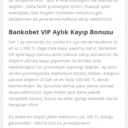
de tanışabilirsiniz. Tabii ki elde edeceğiniz tek avantaj bu
değildir. Daha farklı promosyon türleri, finansal işlem
avantajları, özel müşteri hizmetleri temsilcisi gibi
detaylardan da yararlanma hakkına sahip olabilirsiniz.
Bankobet VIP Aylık Kayıp Bonusu
Son 1 ay içerisinde, bu sınıfta bir üye olarak hesabınız ile
en az 2.500 TL değerinde kayıp yaşamış iseniz, Bankobet
VIP aylık kayıp bonusu alma hakkına sahip olacaksınız. Bu
değerin altında kayıp yaşanması ile birlikte, elde
edebileceğiniz bir promosyon seçeneği değildir. Ay sonu
verilen promosyonda, maksimum kazanç miktarı, aldığınız
parasal değerin 20 katı ve en fazla 100.000 TL olarak
belirlenmiştir. Bu durumda derhal para çekme talimatı
oluşturabilirsiniz. Aşan miktar yani daha yüksek
seviyedeki kazanç, bonus kuralları gereği otomatik olarak
hesaptan silinir.
Bu arada en düşük çekim miktarının ise, 200 TL olduğu
görülecektir. Tabii ki tüm bu prosedürlerin