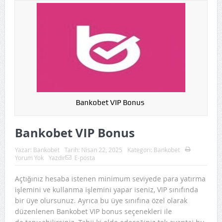
Bankobet VIP Bonus
Bankobet VIP Bonus
Yazar:
Bankobet
Tarih:
Nisan 22, 2025
Kategori:
Bankobet
Yorum Yok
Yazdır
E-posta
Açtığınız hesaba istenen minimum seviyede para yatırma
işlemini ve kullanma işlemini yapar iseniz, VIP sınıfında
bir üye olursunuz. Ayrıca bu üye sınıfına özel olarak
düzenlenen Bankobet VIP bonus seçenekleri ile