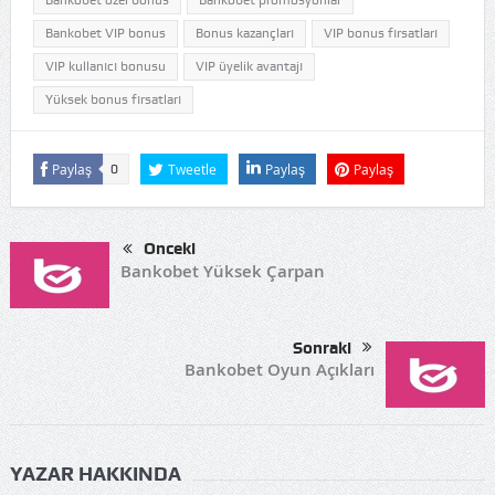
Bankobet özel bonus
Bankobet promosyonlar
Bankobet VIP bonus
Bonus kazançları
VIP bonus fırsatları
VIP kullanıcı bonusu
VIP üyelik avantajı
Yüksek bonus fırsatları
Paylaş
Tweetle
Paylaş
Paylaş
0
Önceki
Bankobet Yüksek Çarpan
Sonraki
Bankobet Oyun Açıkları
YAZAR HAKKINDA