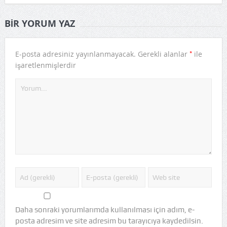
BIR YORUM YAZ
*
E-posta adresiniz yayınlanmayacak.
Gerekli alanlar
ile
işaretlenmişlerdir
Daha sonraki yorumlarımda kullanılması için adım, e-
posta adresim ve site adresim bu tarayıcıya kaydedilsin.