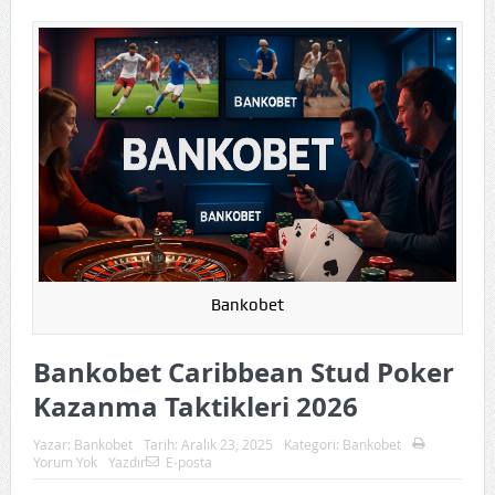
Bankobet
Bankobet Caribbean Stud Poker
Kazanma Taktikleri 2026
Yazar:
Bankobet
Tarih:
Aralık 23, 2025
Kategori:
Bankobet
Yorum Yok
Yazdır
E-posta