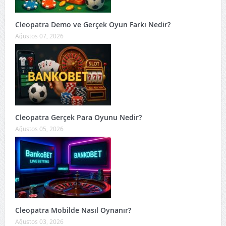
Cleopatra Demo ve Gerçek Oyun Farkı Nedir?
Ağustos 07, 2026
Cleopatra Gerçek Para Oyunu Nedir?
Ağustos 05, 2026
Cleopatra Mobilde Nasıl Oynanır?
Ağustos 03, 2026