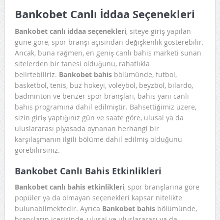
Bankobet Canlı İddaa Seçenekleri
Bankobet canlı iddaa seçenekleri
, siteye giriş yapılan
güne göre, spor branşı açısından değişkenlik gösterebilir.
Ancak, buna rağmen, en geniş canlı bahis marketi sunan
sitelerden bir tanesi olduğunu, rahatlıkla
belirtebiliriz.
Bankobet bahis
bölümünde, futbol,
basketbol, tenis, buz hokeyi, voleybol, beyzbol, bilardo,
badminton ve benzer spor branşları, bahis yani canlı
bahis programına dahil edilmiştir. Bahsettiğimiz üzere,
sizin giriş yaptığınız gün ve saate göre, ulusal ya da
uluslararası piyasada oynanan herhangi bir
karşılaşmanın ilgili bölüme dahil edilmiş olduğunu
görebilirsiniz.
Bankobet Canlı Bahis Etkinlikleri
Bankobet canlı bahis etkinlikleri
, spor branşlarına göre
popüler ya da olmayan seçenekleri kapsar nitelikte
bulunabilmektedir. Ayrıca
Bankobet bahis
bölümünde,
branşların içerisinde, ulusal ve uluslararası ya da