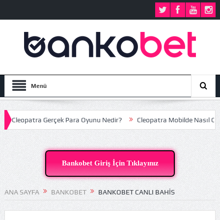
Menü
leopatra Gerçek Para Oyunu Nedir?
Cleopatra Mobilde Nasıl Oynanır
Bankobet Giriş İçin Tıklayınız
ANA SAYFA
BANKOBET
BANKOBET CANLI BAHIS