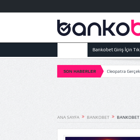
Bankobet
Bankobet Giriş İçin Tık
a Demo ve Gerçek Oyun Farkı Nedir?
SON HABERLER
Cleopatra Gerçek Para Oyunu Ne
ANA SAYFA
BANKOBET
BANKOBET 