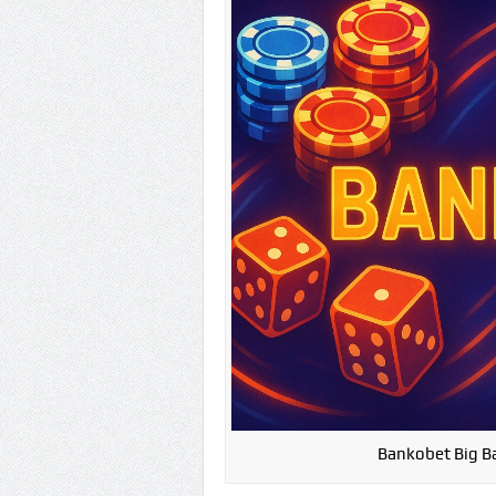
Bankobet Big B