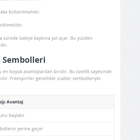
ka kullanılmalıdır.
dilmelidir.
sa sürede bakiye kaybına yol açar. Bu yüzden
dir.
r Sembolleri
en büyük avantajlardan biridir. Bu özellik sayesinde
ilir. Freespin’ler genellikle scatter sembolleriyle
ığı Avantaj
unu başlatır
ollerin yerine geçer