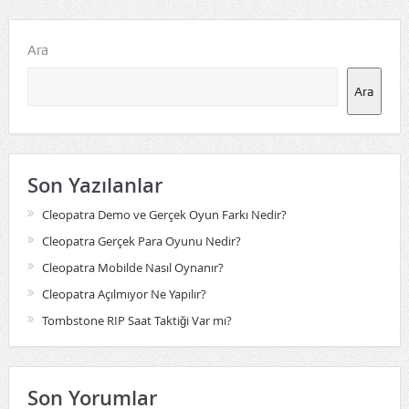
Ara
Ara
Son Yazılanlar
Cleopatra Demo ve Gerçek Oyun Farkı Nedir?
Cleopatra Gerçek Para Oyunu Nedir?
Cleopatra Mobilde Nasıl Oynanır?
Cleopatra Açılmıyor Ne Yapılır?
Tombstone RIP Saat Taktiği Var mı?
Son Yorumlar