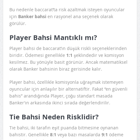
Bu nedenle baccarat’ta risk azaltmak isteyen oyuncular
için
Banker bahsi
en rasyonel ana seçenek olarak
görülür.
Player Bahsi Mantıklı mı?
Player bahsi de baccarat’ın düşük riskli seçeneklerinden
biridir. Ödemesi genellikle
1:1
şeklindedir ve komisyon
kesilmez. Bu yönüyle basit görünür. Ancak matematiksel
olarak Banker bahsinin biraz gerisinde kalır.
Player bahsi, özellikle komisyonla uğraşmak istemeyen
oyuncular için anlaşılır bir alternatiftir. Fakat “en güvenli
bahis” arandığında Player, çoğu standart masada
Banker’ın arkasında ikinci sırada değerlendirilir.
Tie Bahsi Neden Risklidir?
Tie bahsi, iki tarafın eşit puanda bitmesine oynanan
bahistir. Genellikle
8:1
veya bazı masalarda
9:1
ödeme