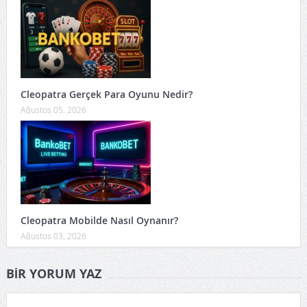
Cleopatra Gerçek Para Oyunu Nedir?
Ağustos 05, 2026
Cleopatra Mobilde Nasıl Oynanır?
Ağustos 03, 2026
BIR YORUM YAZ