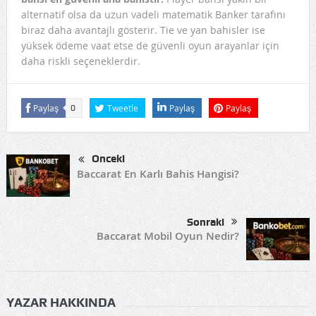
alternatif olsa da uzun vadeli matematik Banker tarafını
biraz daha avantajlı gösterir. Tie ve yan bahisler ise
yüksek ödeme vaat etse de güvenli oyun arayanlar için
daha riskli seçeneklerdir.
Paylaş
Tweetle
Paylaş
Paylaş
0
Önceki
Baccarat En Karlı Bahis Hangisi?
Sonraki
Baccarat Mobil Oyun Nedir?
YAZAR HAKKINDA