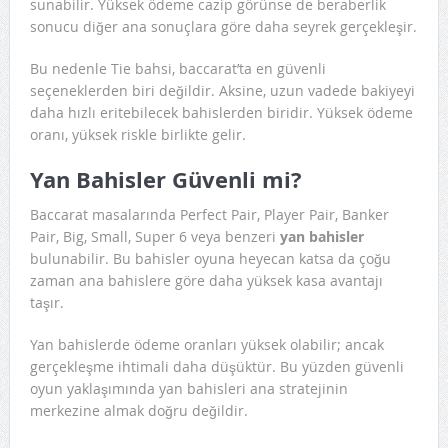
sunabilir. Yüksek ödeme cazip görünse de beraberlik
sonucu diğer ana sonuçlara göre daha seyrek gerçekleşir.
Bu nedenle Tie bahsi, baccarat’ta en güvenli
seçeneklerden biri değildir. Aksine, uzun vadede bakiyeyi
daha hızlı eritebilecek bahislerden biridir. Yüksek ödeme
oranı, yüksek riskle birlikte gelir.
Yan Bahisler Güvenli mi?
Baccarat masalarında Perfect Pair, Player Pair, Banker
Pair, Big, Small, Super 6 veya benzeri
yan bahisler
bulunabilir. Bu bahisler oyuna heyecan katsa da çoğu
zaman ana bahislere göre daha yüksek kasa avantajı
taşır.
Yan bahislerde ödeme oranları yüksek olabilir; ancak
gerçekleşme ihtimali daha düşüktür. Bu yüzden güvenli
oyun yaklaşımında yan bahisleri ana stratejinin
merkezine almak doğru değildir.