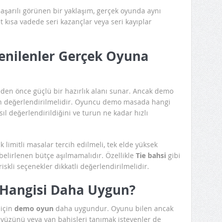
şarılı görünen bir yaklaşım, gerçek oyunda aynı
 kısa vadede seri kazançlar veya seri kayıplar
nilenler Gerçek Oyuna
en önce güçlü bir hazırlık alanı sunar. Ancak demo
n değerlendirilmelidir. Oyuncu demo masada hangi
sıl değerlendirildiğini ve turun ne kadar hızlı
limitli masalar tercih edilmeli, tek elde yüksek
belirlenen bütçe aşılmamalıdır. Özellikle
Tie bahsi
gibi
kli seçenekler dikkatli değerlendirilmelidir.
 Hangisi Daha Uygun?
 için
demo oyun
daha uygundur. Oyunu bilen ancak
arayüzünü veya yan bahisleri tanımak isteyenler de