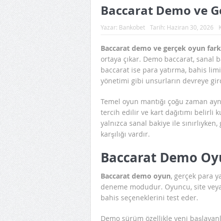
Baccarat Demo ve G
Yazar:
Bankobet
Tarih:
Haziran 30, 2026
Baccarat demo ve gerçek oyun fark
ortaya çıkar. Demo baccarat, sanal 
baccarat ise para yatırma, bahis limi
yönetimi gibi unsurların devreye gi
Temel oyun mantığı çoğu zaman ayn
tercih edilir ve kart dağıtımı belirl
yalnızca sanal bakiye ile sınırlıyke
karşılığı vardır.
Baccarat Demo Oy
Baccarat demo oyun
, gerçek para 
deneme modudur. Oyuncu, site veya s
bahis seçeneklerini test eder.
Demo sürüm özellikle yeni başlayanla