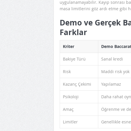
uygulanamayabilir. Kayıp sonrası ba
masa limitlerini göz ardı etme gibi 
Demo ve Gerçek Ba
Farklar
Kriter
Demo Baccara
Bakiye Türü
Sanal kredi
Risk
Maddi risk yok
Kazanç Çekimi
Yapılamaz
Psikoloji
Daha rahat oyn
Amaç
Öğrenme ve d
Limitler
Genellikle esne