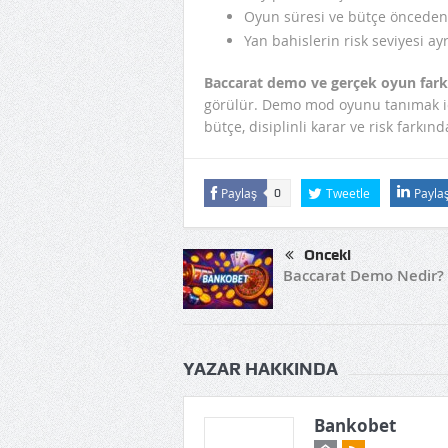
Oyun süresi ve bütçe önceden 
Yan bahislerin risk seviyesi ay
Baccarat demo ve gerçek oyun fark
görülür. Demo mod oyunu tanımak içi
bütçe, disiplinli karar ve risk farkında
Paylaş
Tweetle
Payla
0
Önceki
Baccarat Demo Nedir?
YAZAR HAKKINDA
Bankobet