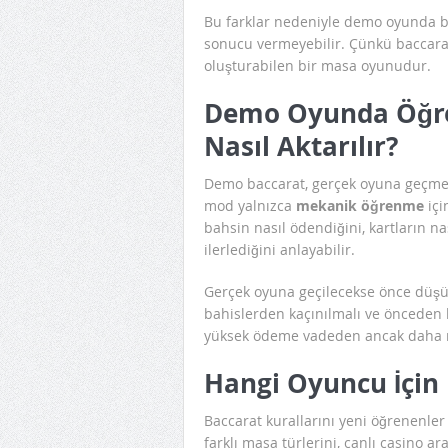
Bu farklar nedeniyle demo oyunda ba
sonucu vermeyebilir. Çünkü baccarat
oluşturabilen bir masa oyunudur.
Demo Oyunda Öğre
Nasıl Aktarılır?
Demo baccarat, gerçek oyuna geçmed
mod yalnızca
mekanik öğrenme
içi
bahsin nasıl ödendiğini, kartların na
ilerlediğini anlayabilir.
Gerçek oyuna geçilecekse önce düşük 
bahislerden kaçınılmalı ve önceden 
yüksek ödeme vadeden ancak daha ris
Hangi Oyuncu İçin
Baccarat kurallarını yeni öğrenenler
farklı masa türlerini, canlı casino 