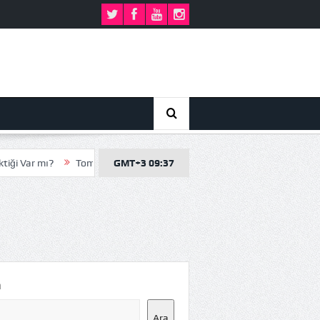
Tombstone RIP Slot Taktiği Var mı?
GMT+3 09:37
Tombstone RIP Gerçek Kazand
a
Ara