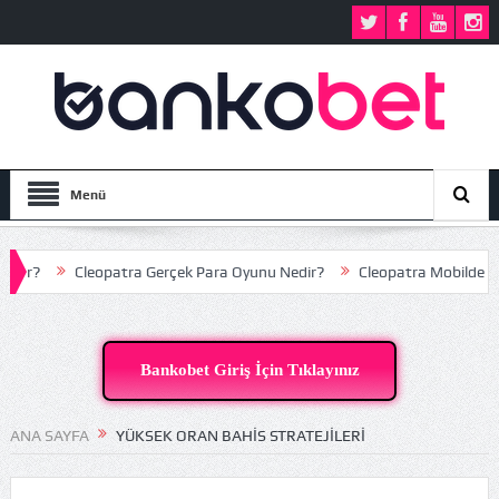
Menü
dir?
Cleopatra Gerçek Para Oyunu Nedir?
Cleopatra Mobilde Nas
Bankobet Giriş İçin Tıklayınız
ANA SAYFA
YÜKSEK ORAN BAHIS STRATEJILERI