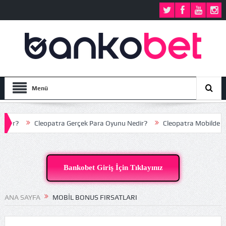
Menü
dir?
Cleopatra Gerçek Para Oyunu Nedir?
Cleopatra Mobilde Nas
Bankobet Giriş İçin Tıklayınız
ANA SAYFA
MOBIL BONUS FIRSATLARI