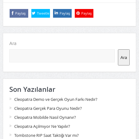
Paylaş
Tweetle
Paylaş
Paylaş
Ara
Ara
Son Yazılanlar
Cleopatra Demo ve Gerçek Oyun Farkı Nedir?
Cleopatra Gerçek Para Oyunu Nedir?
Cleopatra Mobilde Nasıl Oynanır?
Cleopatra Açılmıyor Ne Yapılır?
Tombstone RIP Saat Taktiği Var mı?