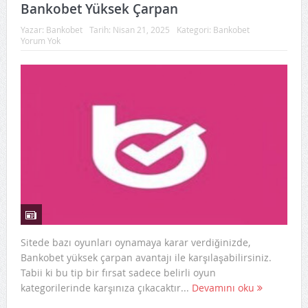
Bankobet Yüksek Çarpan
Yazar:
Bankobet
Tarih:
Nisan 21, 2025
Kategori:
Bankobet
Yorum Yok
Sitede bazı oyunları oynamaya karar verdiğinizde,
Bankobet yüksek çarpan avantajı ile karşılaşabilirsiniz.
Tabii ki bu tip bir fırsat sadece belirli oyun
kategorilerinde karşınıza çıkacaktır...
Devamını oku