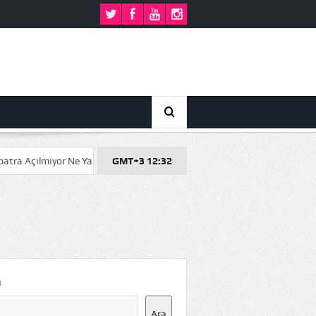
ra Açılmıyor Ne Yapılır?
GMT+3 12:32
Tombstone RIP Saat Taktiği Var mı?
To
a
Ara