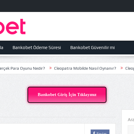
la
Bankobet Ödeme Süresi
Bankobet Güvenilir mi
çek Para Oyunu Nedir?
Cleopatra Mobilde Nasıl Oynanır?
Cleopat
Bankobet Giriş İçin Tıklayınız
Ar
Paylaş