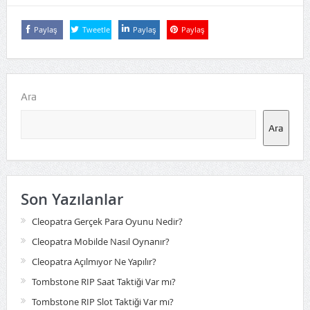
Paylaş
Tweetle
Paylaş
Paylaş
Ara
Ara
Son Yazılanlar
Cleopatra Gerçek Para Oyunu Nedir?
Cleopatra Mobilde Nasıl Oynanır?
Cleopatra Açılmıyor Ne Yapılır?
Tombstone RIP Saat Taktiği Var mı?
Tombstone RIP Slot Taktiği Var mı?