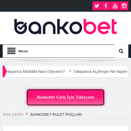
Menü
Cleopatra Mobilde Nasıl Oynanır?
Cleopatra Açılmıyor Ne Yapılır?
Bankobet Giriş İçin Tıklayınız
ANA SAYFA
BANKOBET RULET IPUÇLARI