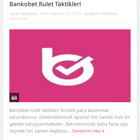
Bankobet Rulet Taktikleri
Yazar:
Bankobet
Tarih:
Haziran 17, 2025
Kategori:
Bankobet
Yorum Yok
Bankobet rulet taktikleri birlikte para kazanmak
zorundasınız. Gösterilebilecek oyunlar her zaman hızlı bir
şekilde sonuçlanmaktadır. Bahislerinizde daha fazla sayı
seçmek her zaman kaybınız...
Devamını oku