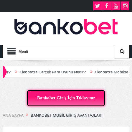
Menü
dir?
Cleopatra Gerçek Para Oyunu Nedir?
Cleopatra Mobilde Nas
Bankobet Giriş İçin Tıklayınız
ANA SAYFA
BANKOBET MOBIL GIRIŞ AVANTAJLARI