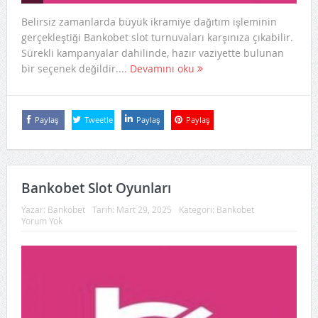
Belirsiz zamanlarda büyük ikramiye dağıtım işleminin
gerçekleştiği Bankobet slot turnuvaları karşınıza çıkabilir.
Sürekli kampanyalar dahilinde, hazır vaziyette bulunan
bir seçenek değildir....
Devamını oku
Paylaş
Tweetle
Paylaş
Paylaş
Bankobet Slot Oyunları
Yazar:
Bankobet
Tarih:
Mart 29, 2025
Kategori:
Bankobet
Yorum Yok