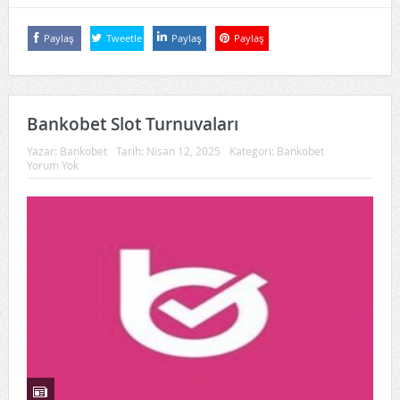
Paylaş
Tweetle
Paylaş
Paylaş
Bankobet Slot Turnuvaları
Yazar:
Bankobet
Tarih:
Nisan 12, 2025
Kategori:
Bankobet
Yorum Yok