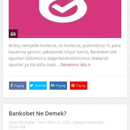
Birkaç saniyede binlerce, on binlerce, yüzbinlerce TL para
kazanma şansını yakalamak istiyor iseniz, Bankobet slot
oyunları bölümünü değerlendirebilirsiniz. Makaralı
oyunlar ya da kollu maki...
Devamını oku
Paylaş
Tweetle
Paylaş
Paylaş
Bankobet Ne Demek?
Yazar:
Bankobet
Tarih:
Mart 10, 2025
Kategori:
Bankobet
Yorum Yok