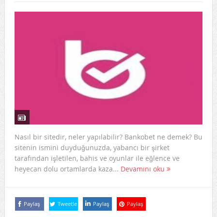
Nasıl bir sitedir, neler yapılabilir? Bankobet ne demek? Bu
sitenin ismini duyduğunuzda, yabancı bir şirket
tarafından işletilen, bahis ve oyunlar ile eğlence ve
heyecan dolu ortamlarda kaza...
Devamını oku
Paylaş
Tweetle
Paylaş
Paylaş