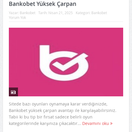
Bankobet Yüksek Çarpan
Yazar:
Bankobet
Tarih:
Nisan 21, 2025
Kategori:
Bankobet
Yorum Yok
Sitede bazı oyunları oynamaya karar verdiğinizde,
Bankobet yüksek çarpan avantajı ile karşılaşabilirsiniz.
Tabii ki bu tip bir fırsat sadece belirli oyun
kategorilerinde karşınıza çıkacaktır...
Devamını oku