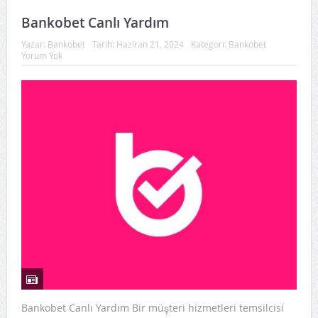
Bankobet Canlı Yardım
Yazar:
Bankobet
Tarih:
Haziran 21, 2024
Kategori:
Bankobet
Yorum Yok
Bankobet Canlı Yardım Bir müşteri hizmetleri temsilcisi