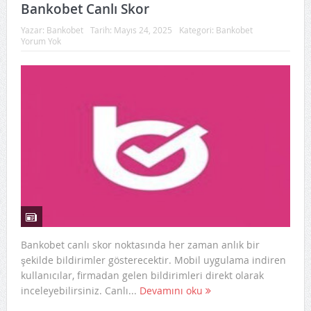
Bankobet Canlı Skor
Yazar:
Bankobet
Tarih:
Mayıs 24, 2025
Kategori:
Bankobet
Yorum Yok
Bankobet canlı skor noktasında her zaman anlık bir
şekilde bildirimler gösterecektir. Mobil uygulama indiren
kullanıcılar, firmadan gelen bildirimleri direkt olarak
inceleyebilirsiniz. Canlı...
Devamını oku